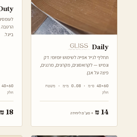
Duty
לעומסים
הרטבה ג
בייגל.
Daily
תחליף לנייר אפייה לשימוש יומיומי. דק
וגמיש — לקרואסונים, מקרונים, מרנגים,
פיצה על אבן.
60×40 ס״מ · 0.08 מ״מ · משטח
חלק
חלק
18 ₪
14 ₪
+ מע״מ ליחידה