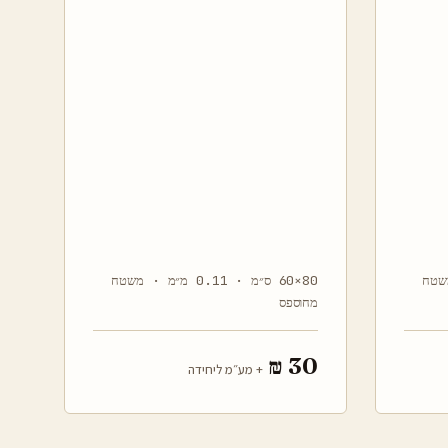
מ · משטח
80×60 ס״מ · 0.11 מ״מ · משטח
מחוספס
30 ₪
+ מע״מ ליחידה