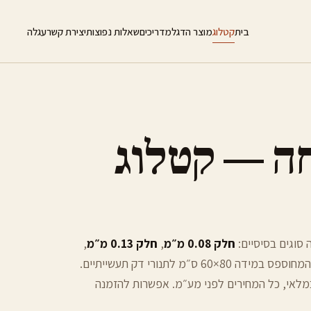
בית
קטלוג
מוצר הדגל
מדריכים
שאלות נפוצות
יצירת קשר
עגלה
חה — קטלוג
 סוגים בסיסיים:
חלק 0.08 מ״מ
,
חלק 0.13 מ״מ
,
— כולם 60×40 ס״מ. גרסה גדולה של המחוספס במידה 80×60 ס״מ לתנורי דק תעשייתיים.
נסות (5×3 סוגים). כפולות של 25 יחידות במלאי, כל המחירים לפני מע״מ. אפשרות להזמנה