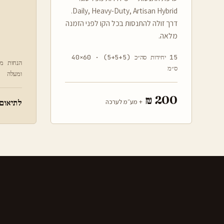
Daily, Heavy-Duty, Artisan Hybrid.
דרך זולה להתנסות בכל הקו לפני הזמנה
מלאה.
15 יחידות סה״כ (5+5+5) · 60×40
ס״מ
ומעלה
200 ₪
+ מע״מ לערכה
לתיאום 