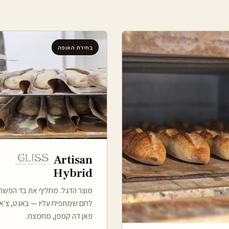
בחירת האופה
Artisan
Hybrid
מוצר הדגל. מחליף את בד הפשת
לחם שמתפיח עליו — באגט, צ׳א
פאן דה קמפן, מחמצת.